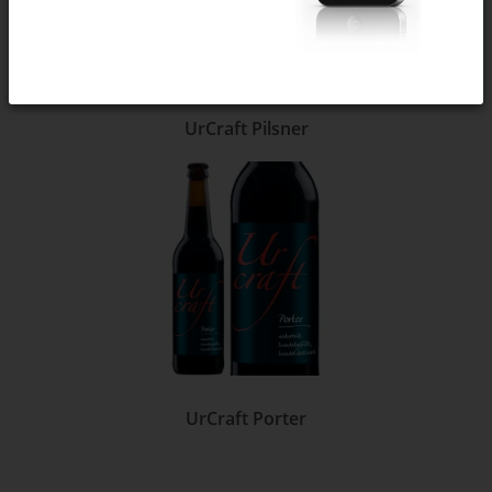
UrCraft Pilsner
UrCraft Porter