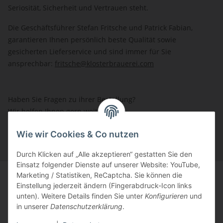
Seriosität, Sicherheit und Vertrauen steht.
Die Geschäftsführer Stefan Fritsche und Patrick Fabian,
garantieren Ihnen persönlich beste Qualität sowie
gesicherten Lieferservice und sind immer für Sie
ansprechbar:
fritsche@klosterbrauerei.com
Haben Sie Fragen zu ihrer Bestellung?
Wir helfen Ihnen gern weiter.
Rufen Sie uns an: Tel.: 03 36 52 - 81023
Wie wir Cookies & Co nutzen
Durch Klicken auf „Alle akzeptieren“ gestatten Sie den
Einsatz folgender Dienste auf unserer Website: YouTube,
Marketing / Statistiken, ReCaptcha. Sie können die
Einstellung jederzeit ändern (Fingerabdruck-Icon links
unten). Weitere Details finden Sie unter
Konfigurieren
und
in unserer
Datenschutzerklärung
.