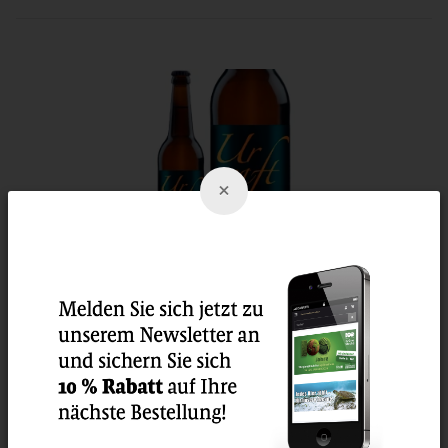
×
UrCraft Bockbier