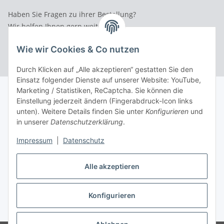
Haben Sie Fragen zu ihrer Bestellung?
Wir helfen Ihnen gern weiter.
Rufen Sie uns an: Tel.: 03 36 52 - 81023
Wie wir Cookies & Co nutzen
Durch Klicken auf „Alle akzeptieren“ gestatten Sie den
Einsatz folgender Dienste auf unserer Website: YouTube,
Marketing / Statistiken, ReCaptcha. Sie können die
Einstellung jederzeit ändern (Fingerabdruck-Icon links
unten). Weitere Details finden Sie unter
Konfigurieren
und
in unserer
Datenschutzerklärung
.
Impressum
|
Datenschutz
Alle akzeptieren
Konfigurieren
* Alle Preise inkl. gesetzlicher USt., inkl.
Versand