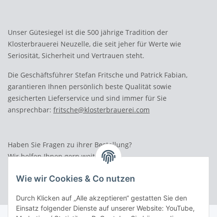
Unser Gütesiegel ist die 500 jährige Tradition der
Klosterbrauerei Neuzelle, die seit jeher für Werte wie
Seriosität, Sicherheit und Vertrauen steht.
Die Geschäftsführer Stefan Fritsche und Patrick Fabian,
garantieren Ihnen persönlich beste Qualität sowie
gesicherten Lieferservice und sind immer für Sie
ansprechbar:
fritsche@klosterbrauerei.com
Haben Sie Fragen zu ihrer Bestellung?
Wir helfen Ihnen gern weiter.
Rufen Sie uns an: Tel.: 03 36 52 - 81023
Wie wir Cookies & Co nutzen
Durch Klicken auf „Alle akzeptieren“ gestatten Sie den
Einsatz folgender Dienste auf unserer Website: YouTube,