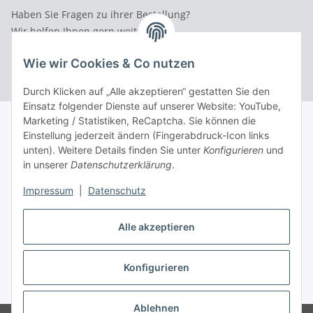
Haben Sie Fragen zu ihrer Bestellung?
Wir helfen Ihnen gern weiter.
Rufen Sie uns an: Tel.: 03 36 52 - 81023
Wie wir Cookies & Co nutzen
Durch Klicken auf „Alle akzeptieren“ gestatten Sie den
Einsatz folgender Dienste auf unserer Website: YouTube,
Marketing / Statistiken, ReCaptcha. Sie können die
Einstellung jederzeit ändern (Fingerabdruck-Icon links
unten). Weitere Details finden Sie unter
Konfigurieren
und
in unserer
Datenschutzerklärung
.
Impressum
|
Datenschutz
Alle akzeptieren
Konfigurieren
* Alle Preise inkl. gesetzlicher USt., inkl.
Versand
Ablehnen