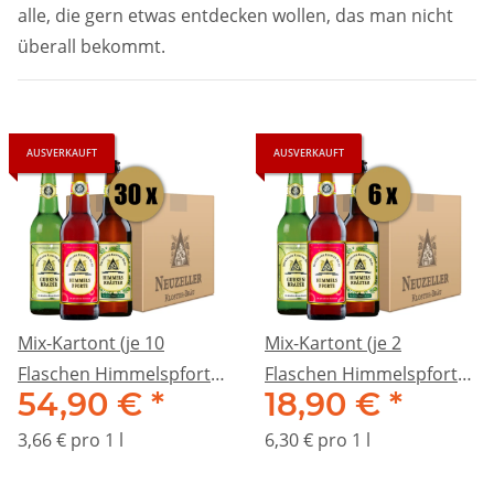
alle, die gern etwas entdecken wollen, das man nicht
überall bekommt.
AUSVERKAUFT
AUSVERKAUFT
Mix-Kartont (je 10
Mix-Kartont (je 2
Flaschen Himmelspforte,
Flaschen Himmelspforte,
54,90 €
*
18,90 €
*
Himmelskräuter,
Himmelskräuter,
Gurkenbrause)
Gurkenbrause)
3,66 € pro 1 l
6,30 € pro 1 l