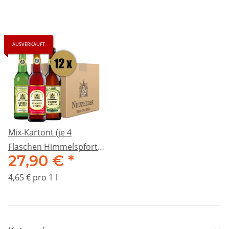
AUSVERKAUFT
Mix-Kartont (je 4
Flaschen Himmelspforte,
27,90 €
*
Himmelskräuter,
Gurkenbrause)
4,65 € pro 1 l