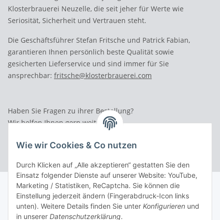
Klosterbrauerei Neuzelle, die seit jeher für Werte wie
Seriosität, Sicherheit und Vertrauen steht.
Die Geschäftsführer Stefan Fritsche und Patrick Fabian,
garantieren Ihnen persönlich beste Qualität sowie
gesicherten Lieferservice und sind immer für Sie
ansprechbar:
fritsche@klosterbrauerei.com
Haben Sie Fragen zu ihrer Bestellung?
Wir helfen Ihnen gern weiter.
Rufen Sie uns an: Tel.: 03 36 52 - 81023
Wie wir Cookies & Co nutzen
Durch Klicken auf „Alle akzeptieren“ gestatten Sie den
Einsatz folgender Dienste auf unserer Website: YouTube,
Marketing / Statistiken, ReCaptcha. Sie können die
Einstellung jederzeit ändern (Fingerabdruck-Icon links
unten). Weitere Details finden Sie unter
Konfigurieren
und
in unserer
Datenschutzerklärung
.