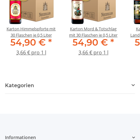
Karton Himmelspforte mit
Karton Mord & Totschlag
Ka
30 Flaschen je 0,5 Liter
mit 30 Flaschen je 0,5 Liter
Landb
54,90 €
*
54,90 €
*
3,66 € pro 1 l
3,66 € pro 1 l
Kategorien
Informationen