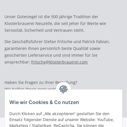
Unser Gütesiegel ist die 500 jährige Tradition der
Klosterbrauerei Neuzelle, die seit jeher für Werte wie
Seriosität, Sicherheit und Vertrauen steht.
Die Geschäftsführer Stefan Fritsche und Patrick Fabian,
garantieren Ihnen persönlich beste Qualität sowie
gesicherten Lieferservice und sind immer für Sie
ansprechbar:
fritsche@klosterbrauerei.com
Haben Sie Fragen zu ihrer Bestellung?
Wir helfen Ihnen gern weiter.
Rufen Sie uns an: Tel.: 03 36 52 - 81023
Wie wir Cookies & Co nutzen
Durch Klicken auf „Alle akzeptieren“ gestatten Sie den
Einsatz folgender Dienste auf unserer Website: YouTube,
Marketing / Statistiken, ReCaptcha. Sie können die