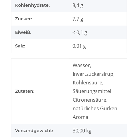
8,4 g
Kohlenhydrate:
7,7 g
Zucker:
< 0,1 g
Eiweiß:
0,01 g
Salz:
Produkteigenschaft
Wert
Wasser,
Invertzuckersirup,
Kohlensäure,
Säuerungsmittel
Zutaten:
Citronensäure,
natürliches Gurken-
Aroma
30,00 kg
Versandgewicht: