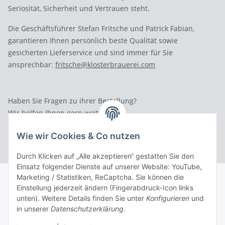
Seriosität, Sicherheit und Vertrauen steht.
Die Geschäftsführer Stefan Fritsche und Patrick Fabian,
garantieren Ihnen persönlich beste Qualität sowie
gesicherten Lieferservice und sind immer für Sie
ansprechbar:
fritsche@klosterbrauerei.com
Haben Sie Fragen zu ihrer Bestellung?
Wir helfen Ihnen gern weiter.
Rufen Sie uns an: Tel.: 03 36 52 - 81023
Wie wir Cookies & Co nutzen
Durch Klicken auf „Alle akzeptieren“ gestatten Sie den
Einsatz folgender Dienste auf unserer Website: YouTube,
Marketing / Statistiken, ReCaptcha. Sie können die
Einstellung jederzeit ändern (Fingerabdruck-Icon links
unten). Weitere Details finden Sie unter
Konfigurieren
und
in unserer
Datenschutzerklärung
.