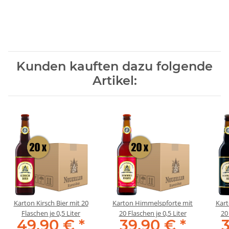
Kunden kauften dazu folgende
Artikel:
Karton Kirsch Bier mit 20
Karton Himmelspforte mit
Kart
Flaschen je 0,5 Liter
20 Flaschen je 0,5 Liter
20 
49,90 €
*
39,90 €
*