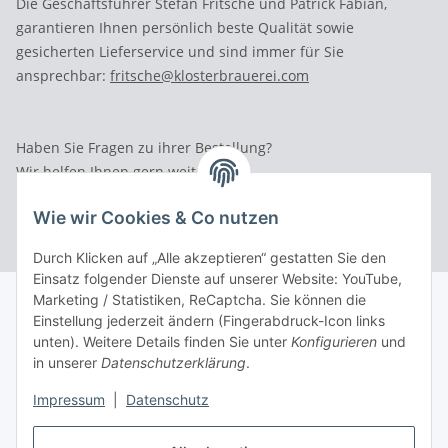
Die Geschäftsführer Stefan Fritsche und Patrick Fabian,
garantieren Ihnen persönlich beste Qualität sowie
gesicherten Lieferservice und sind immer für Sie
ansprechbar:
fritsche@klosterbrauerei.com
Haben Sie Fragen zu ihrer Bestellung?
Wir helfen Ihnen gern weiter.
Rufen Sie uns an: Tel.: 03 36 52 - 81023
Wie wir Cookies & Co nutzen
Durch Klicken auf „Alle akzeptieren“ gestatten Sie den
Einsatz folgender Dienste auf unserer Website: YouTube,
Marketing / Statistiken, ReCaptcha. Sie können die
Einstellung jederzeit ändern (Fingerabdruck-Icon links
unten). Weitere Details finden Sie unter
Konfigurieren
und
in unserer
Datenschutzerklärung
.
Impressum
|
Datenschutz