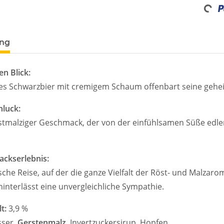
Loading
ung
en Blick:
les Schwarzbier mit cremigem Schaum offenbart seine gehei
hluck:
östmalziger Geschmack, der von der einfühlsamen Süße edle
ckserlebnis:
ische Reise, auf der die ganze Vielfalt der Röst- und Malza
hinterlässt eine unvergleichliche Sympathie.
t:
3,9 %
sser,
Gerstenmalz
, Invertzuckersirup, Hopfen