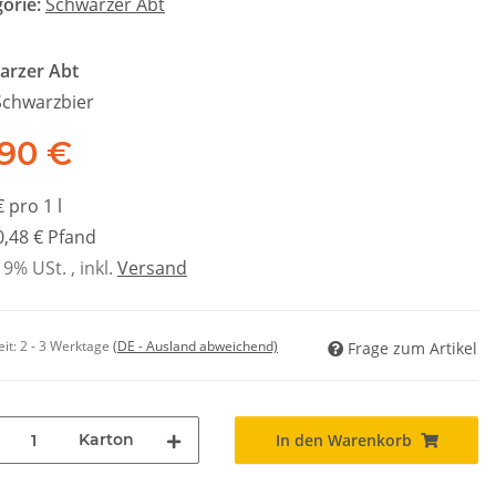
gorie:
Schwarzer Abt
arzer Abt
Schwarzbier
,90 €
€ pro 1 l
 0,48 € Pfand
19% USt. , inkl.
Versand
eit:
2 - 3 Werktage
(DE - Ausland abweichend)
Frage zum Artikel
Karton
In den Warenkorb