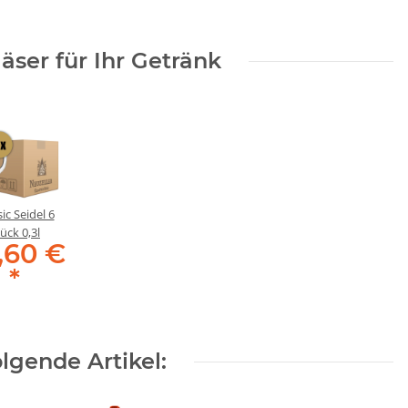
äser für Ihr Getränk
ic Seidel 6
ück 0,3l
,60 €
*
lgende Artikel: