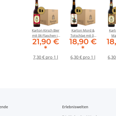
Karton Kirsch Bier
Karton Mord &
Kart
mit 06 Flaschen je
Totschlag mit 06
Ma
21,90 €
18,90 €
18
0,5 Liter
Flaschen je 0,5
Flas
Liter
*
*
7,30 € pro 1 l
6,30 € pro 1 l
6,30
ende
Erlebniswelten