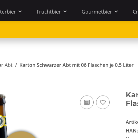
terbier
Fruchtbier
Gourmetbier
Cr
r Abt
Karton Schwarzer Abt mit 06 Flaschen je 0,5 Liter
Kar
Fla
Arti
HAN: