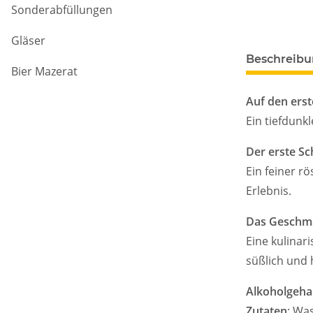
Sonderabfüllungen
Gläser
Beschreib
Bier Mazerat
Auf den erst
Ein tiefdunk
Der erste Sc
Ein feiner r
Erlebnis.
Das Geschma
Eine kulinar
süßlich und 
Alkoholgehal
Zutaten
: Wa