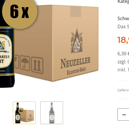
Kate
Schw
Das 
18
6,30 
zzgl.
inkl. 
Lieferz