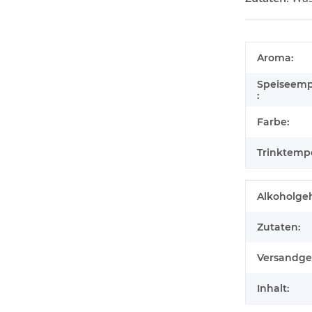
Aroma:
Speiseemp
:
Farbe:
Trinktempe
Produktei
Wert
Alkoholgeh
Zutaten:
Versandge
Inhalt: