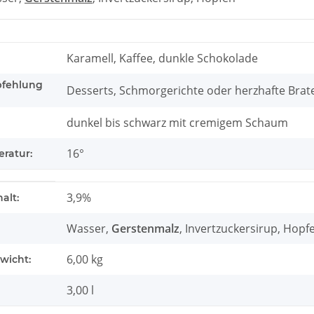
Karamell, Kaffee, dunkle Schokolade
fehlung
Desserts, Schmorgerichte oder herzhafte Brat
dunkel bis schwarz mit cremigem Schaum
16°
ratur:
genschaft
3,9%
alt:
Wasser,
Gerstenmalz
, Invertzuckersirup, Hopf
6,00 kg
wicht:
3,00 l