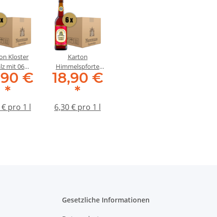
on Kloster
Karton
lz mit 06
Himmelspforte
,90 €
18,90 €
chen je 0,5
mit 06 Flaschen je
Liter
0,5 Liter
*
*
 € pro 1 l
6,30 € pro 1 l
Gesetzliche Informationen