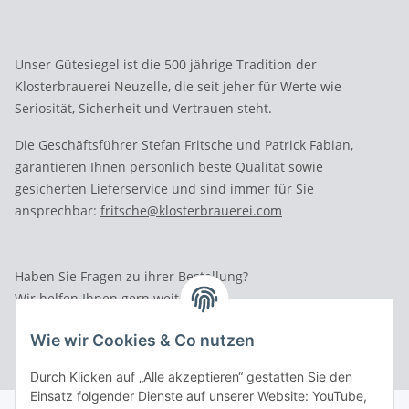
Unser Gütesiegel ist die 500 jährige Tradition der
Klosterbrauerei Neuzelle, die seit jeher für Werte wie
Seriosität, Sicherheit und Vertrauen steht.
Die Geschäftsführer Stefan Fritsche und Patrick Fabian,
garantieren Ihnen persönlich beste Qualität sowie
gesicherten Lieferservice und sind immer für Sie
ansprechbar:
fritsche@klosterbrauerei.com
Haben Sie Fragen zu ihrer Bestellung?
Wir helfen Ihnen gern weiter.
Rufen Sie uns an: Tel.: 03 36 52 - 81023
Wie wir Cookies & Co nutzen
Durch Klicken auf „Alle akzeptieren“ gestatten Sie den
Einsatz folgender Dienste auf unserer Website: YouTube,