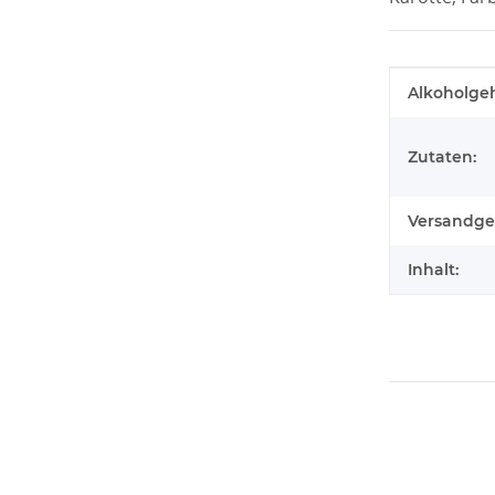
Produktei
Wert
Alkoholgeh
Zutaten:
Versandge
Inhalt: