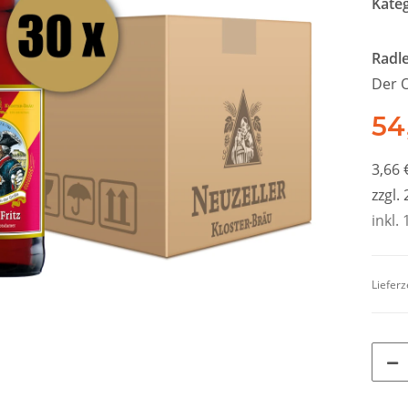
Kate
Radle
Der 
54
3,66 
zzgl.
inkl. 
Lieferz