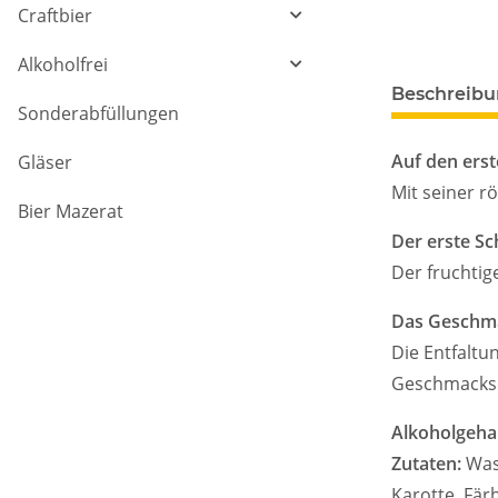
Craftbier
Alkoholfrei
Beschreib
Sonderabfüllungen
Auf den erst
Gläser
Mit seiner r
Bier Mazerat
Der erste Sc
Der fruchtig
Das Geschma
Die Entfaltu
Geschmackse
Alkoholgehal
Zutaten:
Was
Karotte, Fär