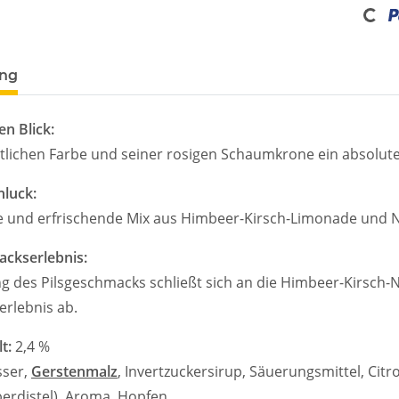
Loadi
ung
en Blick:
ötlichen Farbe und seiner rosigen Schaumkrone ein absolute
hluck:
e und erfrischende Mix aus Himbeer-Kirsch-Limonade und Ne
ckserlebnis:
ng des Pilsgeschmacks schließt sich an die Himbeer-Kirsch-
rlebnis ab.
t:
2,4 %
ser,
Gerstenmalz
, Invertzuckersirup, Säuerungsmittel, Ci
berdistel), Aroma, Hopfen