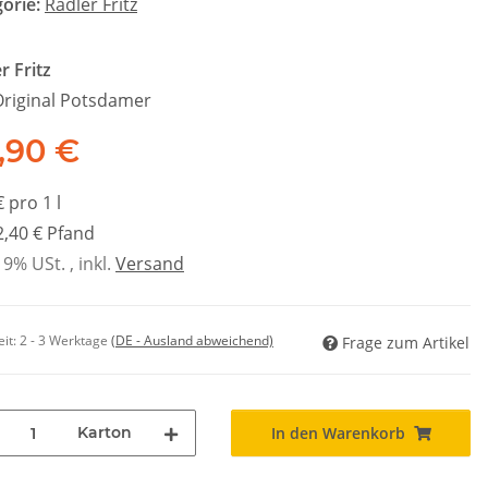
gorie:
Radler Fritz
r Fritz
Original Potsdamer
,90 €
€ pro 1 l
 2,40 € Pfand
19% USt. , inkl.
Versand
eit:
2 - 3 Werktage
(DE - Ausland abweichend)
Frage zum Artikel
Karton
In den Warenkorb