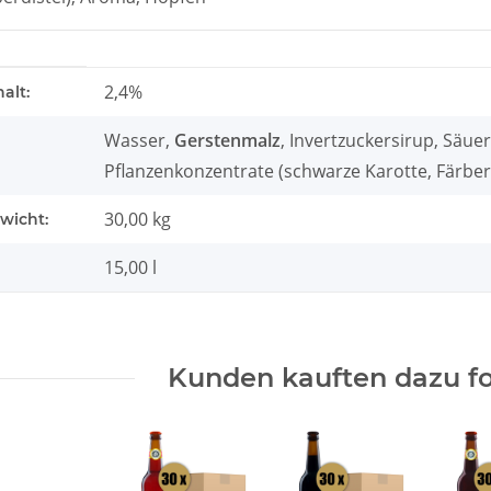
genschaft
2,4%
alt:
Wasser,
Gerstenmalz
, Invertzuckersirup, Säu
Pflanzenkonzentrate (schwarze Karotte, Färber
30,00 kg
wicht:
15,00 l
Kunden kauften dazu fo