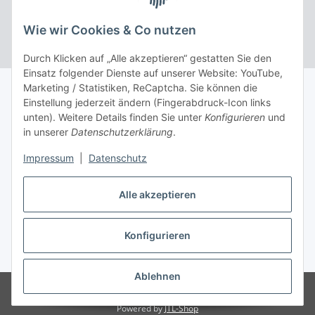
Rufen Sie uns an: Tel.: 03 36 52 - 81023
Wie wir Cookies & Co nutzen
Durch Klicken auf „Alle akzeptieren“ gestatten Sie den
Einsatz folgender Dienste auf unserer Website: YouTube,
Marketing / Statistiken, ReCaptcha. Sie können die
Einstellung jederzeit ändern (Fingerabdruck-Icon links
unten). Weitere Details finden Sie unter
Konfigurieren
und
in unserer
Datenschutzerklärung
.
Impressum
|
Datenschutz
Alle akzeptieren
Konfigurieren
* Alle Preise inkl. gesetzlicher USt., inkl.
Versand
Ablehnen
© Klosterbrauerei Neuzelle GmbH
Powered by
JTL-Shop