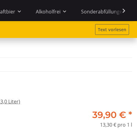
aftbier
Alkoholfrei
Sonderabfüllungen
Text vorlesen
,0 Liter)
39,90 €
*
13,30 € pro 1 l