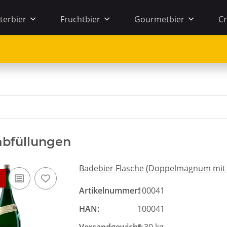
terbier
Fruchtbier
Gourmetbier
Cr
abfüllungen
Badebier Flasche (Doppelmagnum mit 3
Artikelnummer:
100041
HAN:
100041