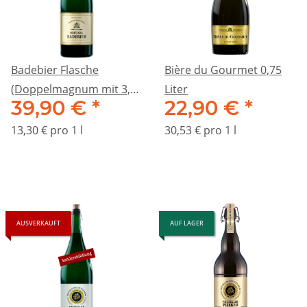
Badebier Flasche
Bière du Gourmet 0,75
(Doppelmagnum mit 3,0
Liter
39,90 €
*
22,90 €
*
Liter)
13,30 € pro 1 l
30,53 € pro 1 l
AUSVERKAUFT
AUF LAGER