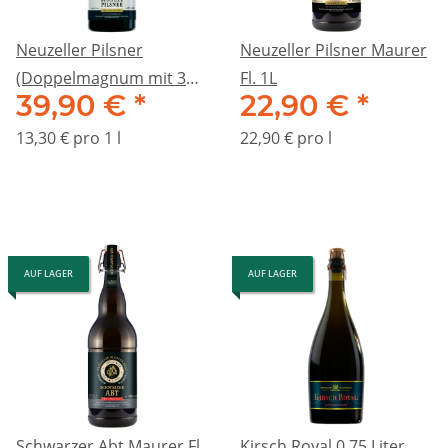
Neuzeller Pilsner
Neuzeller Pilsner Maurer
(Doppelmagnum mit 3
Fl. 1L
39,90 €
*
22,90 €
*
Liter)
13,30 € pro 1 l
22,90 € pro l
AUF LAGER
AUF LAGER
Schwarzer Abt Maurer Fl.
Kirsch Royal 0,75 Liter